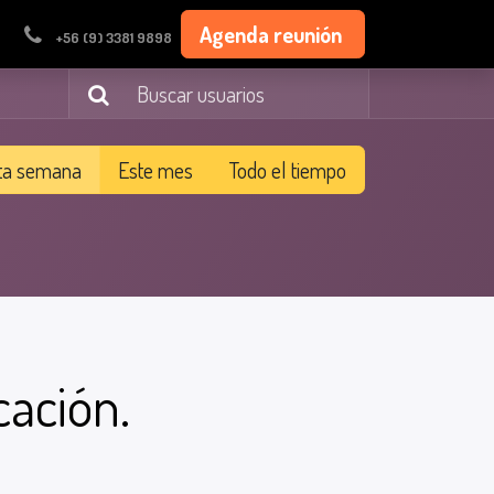
Agenda reunión
+56 (9) 3381 9898
ta semana
Este mes
Todo el tiempo
cación.