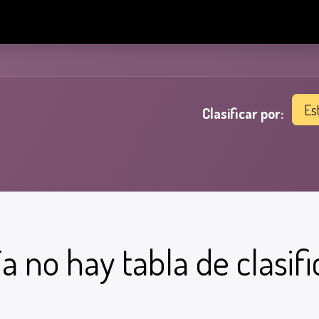
uctos
Clientes
Contacto
Blog
De Kanel Academy
Es
Clasificar por:
a no hay tabla de clasifi